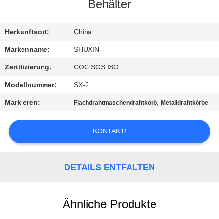
KONTAKT
Behälter
MIT
UNS
Herkunftsort:
China
Markenname:
SHUXIN
NACHRICHTEN
Zertifizierung:
COC SGS ISO
Modellnummer:
SX-2
BITTE UM
Markieren:
,
Flachdrahtmaschendrahtkorb
Metalldrahtkörbe
EIN
ANGEBOT
KONTAKT!
SITEMAP
DETAILS ENTFALTEN
DATENSCHUTZRICHTLINIE
Ähnliche Produkte