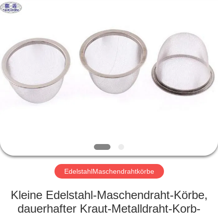
KN
Wire
Mesh
Co.,
Ltd..
All
Rights
Reserved.
HEIM
PRODUKTE
ÜBER
UNS
WERKSBESICHTIGUNG
EdelstahlMaschendrahtkörbe
QUALITÄTSKONTROLLE
Kleine Edelstahl-Maschendraht-Körbe,
dauerhafter Kraut-Metalldraht-Korb-