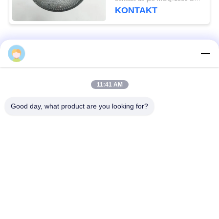
Maschen-Loch
KONTAKT
Beliebte Kategorien
Alle
Defensive Sperre
Militärsperre
11:41 AM
Good day, what product are you looking for?
Defensive Bastions-
Mit Sand gefüllte
Sperren
Sperren
Rasiermesser-
Sicherheitsstacheldraht
Stacheldraht
MZP Draht Hindernis
Anti-Tank-Draht
bei geringer Sicht