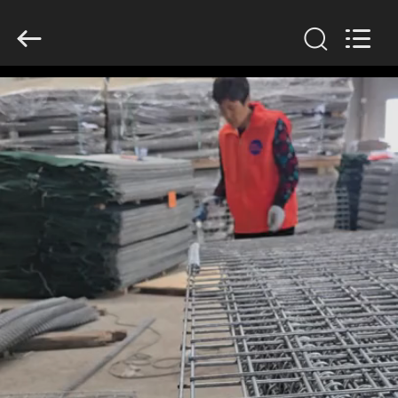
KN
Wire
Mesh
Co.,
Ltd..
All
Rights
Reserved.
HEIM
PRODUKTE
ÜBER
UNS
WERKSBESICHTIGUNG
QUALITÄTSKONTROLLE