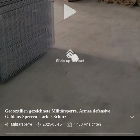
KONTAKT
MIT
UNS
NACHRICHTEN
BITTE UM
EIN
ANGEBOT
SITEMAP
Geotextilien gezeichnete Militärsperre, Armee defensive
Gabions-Sperren-starker Schutz
DATENSCHUTZRICHTLINIE
Militärsperre
2025-06-15
1460 Ansichten