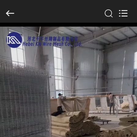
KN
Wire
Mesh
Co.,
Ltd..
All
Rights
Reserved.
HEIM
PRODUKTE
ÜBER
UNS
WERKSBESICHTIGUNG
QUALITÄTSKONTROLLE