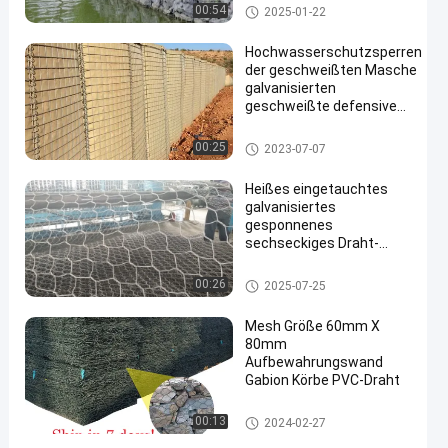
Gabionenkiste
00:54
2025-01-22
Hochwasserschutzsperren
der geschweißten Masche
galvanisierten
geschweißte defensive
Bastionssperren des
Maschendrahts
Defensive Sperre
00:25
2023-07-07
Heißes eingetauchtes
galvanisiertes
gesponnenes
sechseckiges Draht-
Messgerät
Maschendraht Gabions-
Gabionenkiste
00:26
2025-07-25
Korb-2.0-4.0mm
Mesh Größe 60mm X
80mm
Aufbewahrungswand
Gabion Körbe PVC-Draht
Gabionenkiste
00:13
2024-02-27