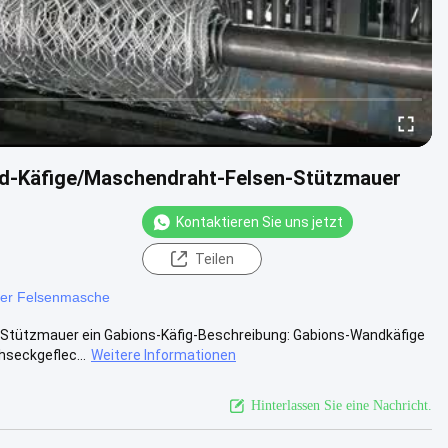
d-Käfige/Maschendraht-Felsen-Stützmauer
Kontaktieren Sie uns jetzt
Teilen
der Felsenmasche
-Stützmauer ein Gabions-Käfig-Beschreibung: Gabions-Wandkäfige
hseckgeflec...
Weitere Informationen
Hinterlassen Sie eine Nachricht.