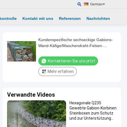
German
kontrolle
Kontakt mit uns
Referenzen
Nachrichten
Kundenspezifische sechseckige Gabions-
Wand-Käfige/Maschendraht-Felsen-
Stützmauer
Kontaktieren Sie uns jetzt
Mehr erfahren
Verwandte Videos
Hexagonale Q235
Gewebte Gabion-Korbinen
Steinboxen zum Schutz
und zur Unterstützung
von Steilungen