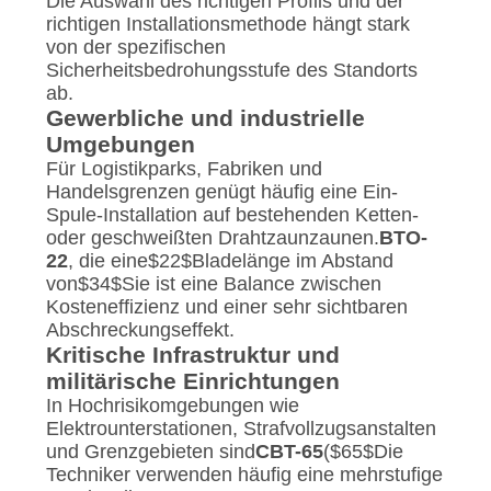
Die Auswahl des richtigen Profils und der
richtigen Installationsmethode hängt stark
von der spezifischen
Sicherheitsbedrohungsstufe des Standorts
ab.
Gewerbliche und industrielle
Umgebungen
Für Logistikparks, Fabriken und
Handelsgrenzen genügt häufig eine Ein-
Spule-Installation auf bestehenden Ketten-
oder geschweißten Drahtzaunzaunen.
BTO-
22
, die eine
$22$
Bladelänge im Abstand
von
$34$
Sie ist eine Balance zwischen
Kosteneffizienz und einer sehr sichtbaren
Abschreckungseffekt.
Kritische Infrastruktur und
militärische Einrichtungen
In Hochrisikomgebungen wie
Elektrounterstationen, Strafvollzugsanstalten
und Grenzgebieten sind
CBT-65
(
$65$
Die
Techniker verwenden häufig eine mehrstufige