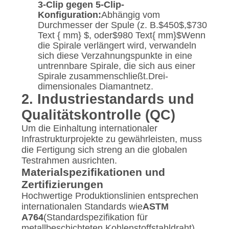
3-Clip gegen 5-Clip-
Konfiguration:
Abhängig vom
Durchmesser der Spule (z. B.
$450$
,
$730
Text { mm} $
, oder
$980 Text{ mm}$
Wenn
die Spirale verlängert wird, verwandeln
sich diese Verzahnungspunkte in eine
untrennbare Spirale, die sich aus einer
Spirale zusammenschließt.Drei-
dimensionales Diamantnetz.
2. Industriestandards und
Qualitätskontrolle (QC)
Um die Einhaltung internationaler
Infrastrukturprojekte zu gewährleisten, muss
die Fertigung sich streng an die globalen
Testrahmen ausrichten.
Materialspezifikationen und
Zertifizierungen
Hochwertige Produktionslinien entsprechen
internationalen Standards wie
ASTM
A764
(Standardspezifikation für
metallbeschichteten Kohlenstoffstahldraht)