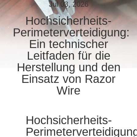
KONTAKT
Jul 03, 2026
MIT
Hochsicherheits-
UNS
Perimeterverteidigung:
NACHRICHTEN
Ein technischer
Leitfaden für die
BITTE UM
Herstellung und den
EIN
Einsatz von Razor
ANGEBOT
Wire
SITEMAP
Hochsicherheits-
DATENSCHUTZRICHTLINIE
Perimeterverteidigun