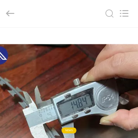
KN
Wire
Mesh
Co.,
Ltd..
All
Rights
Reserved.
HEIM
PRODUKTE
ÜBER
UNS
WERKSBESICHTIGUNG
QUALITÄTSKONTROLLE
NEWS