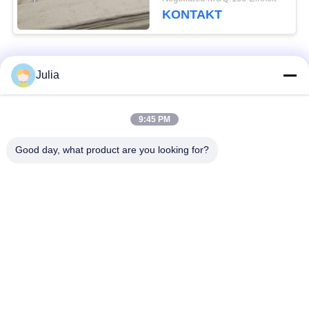
kohlenstoffarme
KONTAKT
Stahldraht-
Beliebte Kategorien
Alle
Julia
Defensive Sperre
Militärsperre
9:45 PM
Good day, what product are you looking for?
Defensive Bastions-
Mit Sand gefüllte
Sperren
Sperren
Rasiermesser-
Sicherheitsstacheldraht
Stacheldraht
MZP Draht Hindernis
Anti-Tank-Draht
bei geringer Sicht