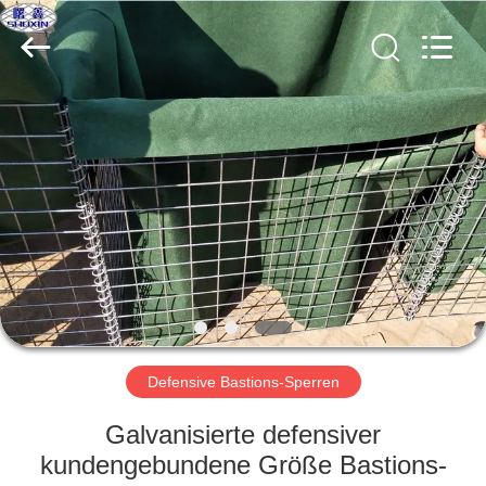
KN
Wire
Mesh
Co.,
Ltd..
All
Rights
Reserved.
HEIM
PRODUKTE
ÜBER
UNS
WERKSBESICHTIGUNG
Defensive Bastions-Sperren
QUALITÄTSKONTROLLE
Galvanisierte defensiver
kundengebundene Größe Bastions-