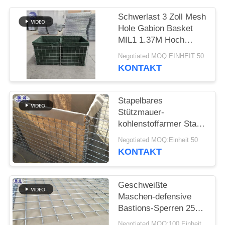
Schwerlast 3 Zoll Mesh
Hole Gabion Basket
MIL1 1.37M Hoch
Hesco Barriere
Negotiated MOQ:EINHEIT 50
geschweißte Gabion
KONTAKT
Box mit Geotextil Stoff
ausgekleidet
Stapelbares
Stützmauer-
kohlenstoffarmer Stahl-
Eisen-Draht-Material
Negotiated MOQ:Einheit 50
Flut Contro
KONTAKT
Geschweißte
Maschen-defensive
Bastions-Sperren 25
Jahre Leben-Dauer-
Negotiated MOQ:100 Einheit