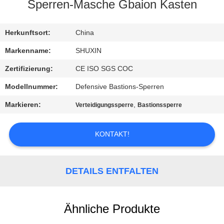
KONTAKT
Sperren-Masche Gbaion Kasten
MIT
UNS
Herkunftsort:
China
Markenname:
SHUXIN
NACHRICHTEN
Zertifizierung:
CE ISO SGS COC
Modellnummer:
Defensive Bastions-Sperren
BITTE UM
Markieren:
,
Verteidigungssperre
Bastionssperre
EIN
ANGEBOT
KONTAKT!
SITEMAP
DETAILS ENTFALTEN
DATENSCHUTZRICHTLINIE
Ähnliche Produkte