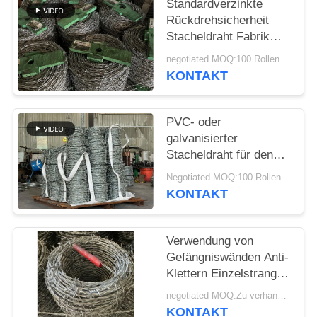
Standardverzinkte
Rückdrehsicherheit
Stacheldraht Fabrik
direkt
negotiated MOQ:100 Rollen
KONTAKT
PVC- oder
galvanisierter
Stacheldraht für den
Grenzschutz
Negotiated MOQ:100 Rollen
KONTAKT
Verwendung von
Gefängniswänden Anti-
Klettern Einzelstrang
PVC beschichtet
negotiated MOQ:Zu verhandeln
Stacheldraht
KONTAKT