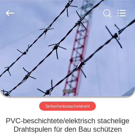
KN
Wire
Mesh
Co.,
Ltd..
All
Rights
Reserved.
HEIM
PRODUKTE
ÜBER
UNS
WERKSBESICHTIGUNG
Sicherheitsstacheldraht
QUALITÄTSKONTROLLE
PVC-beschichtete/elektrisch stachelige
Drahtspulen für den Bau schützen