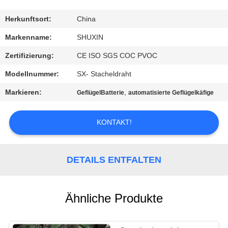
KONTAKT
MIT
Herkunftsort:
China
UNS
Markenname:
SHUXIN
Zertifizierung:
CE ISO SGS COC PVOC
NACHRICHTEN
Modellnummer:
SX- Stacheldraht
Markieren:
,
GeflügelBatterie
automatisierte Geflügelkäfige
BITTE UM
EIN
KONTAKT!
ANGEBOT
DETAILS ENTFALTEN
SITEMAP
DATENSCHUTZRICHTLINIE
Ähnliche Produkte