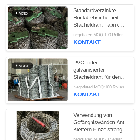
Standardverzinkte
Rückdrehsicherheit
Stacheldraht Fabrik
direkt
negotiated MOQ:100 Rollen
KONTAKT
PVC- oder
galvanisierter
Stacheldraht für den
Grenzschutz
Negotiated MOQ:100 Rollen
KONTAKT
Verwendung von
Gefängniswänden Anti-
Klettern Einzelstrang
PVC beschichtet
negotiated MOQ:Zu verhandeln