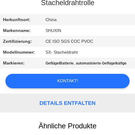
KONTAKT
Stacheldrahtrolle
MIT
UNS
Herkunftsort:
China
Markenname:
SHUXIN
NACHRICHTEN
Zertifizierung:
CE ISO SGS COC PVOC
Modellnummer:
SX- Stacheldraht
BITTE UM
Markieren:
,
GeflügelBatterie
automatisierte Geflügelkäfige
EIN
ANGEBOT
KONTAKT!
SITEMAP
DETAILS ENTFALTEN
DATENSCHUTZRICHTLINIE
Ähnliche Produkte