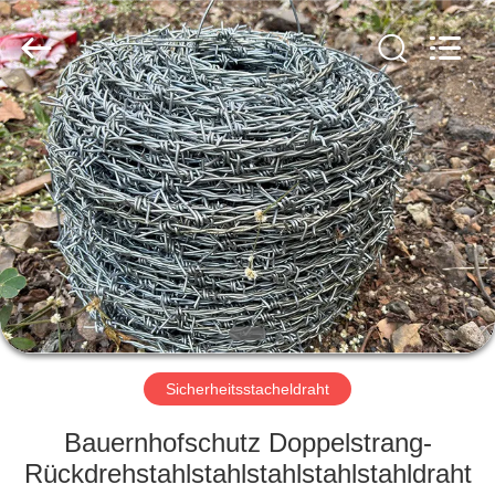
KN
Wire
Mesh
Co.,
Ltd..
All
Rights
Reserved.
HEIM
PRODUKTE
ÜBER
UNS
WERKSBESICHTIGUNG
Sicherheitsstacheldraht
QUALITÄTSKONTROLLE
Bauernhofschutz Doppelstrang-
Rückdrehstahlstahlstahlstahlstahldraht