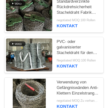
Standardverzinkte
Rückdrehsicherheit
Stacheldraht Fabrik
direkt
negotiated MOQ:100 Rollen
KONTAKT
PVC- oder
galvanisierter
Stacheldraht für den
Grenzschutz
Negotiated MOQ:100 Rollen
KONTAKT
Verwendung von
Gefängniswänden Anti-
Klettern Einzelstrang
PVC beschichtet
negotiated MOQ:Zu verhandeln
Stacheldraht
KONTAKT