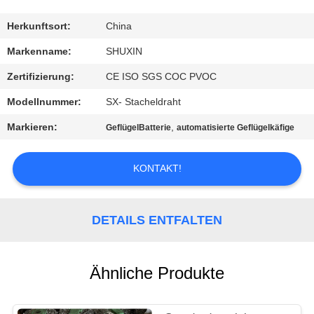
KONTAKT
MIT
Herkunftsort:
China
UNS
Markenname:
SHUXIN
Zertifizierung:
CE ISO SGS COC PVOC
NACHRICHTEN
Modellnummer:
SX- Stacheldraht
Markieren:
,
GeflügelBatterie
automatisierte Geflügelkäfige
BITTE UM
EIN
KONTAKT!
ANGEBOT
DETAILS ENTFALTEN
SITEMAP
DATENSCHUTZRICHTLINIE
Ähnliche Produkte