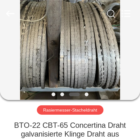
KN
Wire
Mesh
Co.,
Ltd..
All
Rights
Reserved.
HEIM
PRODUKTE
ÜBER
UNS
WERKSBESICHTIGUNG
Rasiermesser-Stacheldraht
QUALITÄTSKONTROLLE
BTO-22 CBT-65 Concertina Draht
galvanisierte Klinge Draht aus