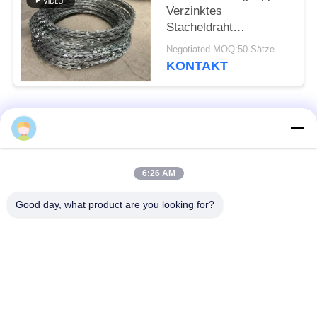
Verzinktes
Stacheldraht
Sicherheitszaun
Negotiated MOQ:50 Sätze
Einfach Rasierer
KONTAKT
Beliebte Kategorien
Alle
Defensive Sperre
Militärsperre
6:26 AM
Good day, what product are you looking for?
Defensive Bastions-
Mit Sand gefüllte
Sperren
Sperren
Rasiermesser-
Sicherheitsstacheldraht
Stacheldraht