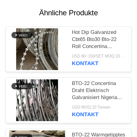
Ähnliche Produkte
Hot Dip Galvanized
Cbt65 Bto30 Bto-22
Roll Concertina
Doppelstrang
USD 80~150/SET MOQ:10 Tonnen
Rasierklinge
KONTAKT
Stacheldraht
BTO-22 Concertina
Draht Elektrisch
Galvanisiert Nigeria
Rasierer Stacheldraht
USD MOQ:10 Tonnen
Rasierer Draht Preis
KONTAKT
pro Rolle
BTO-22 Warmgetipptes