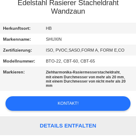
KONTAKT
Edelstahl Rasierer Stacheldraht
MIT
Wandzaun
UNS
Herkunftsort:
HB
NACHRICHTEN
Markenname:
SHUXIN
Zertifizierung:
ISO, PVOC,SASO,FORM A, FORM E,CO
BITTE UM
Modellnummer:
BTO-22, CBT-60, CBT-65
EIN
Markieren:
,
Ziehharmonika-Rasiermesserstacheldraht
,
ANGEBOT
mit einem Durchmesser von mehr als 20 mm
mit einem Durchmesser von nicht mehr als 20
mm
SITEMAP
KONTAKT!
DATENSCHUTZRICHTLINIE
DETAILS ENTFALTEN