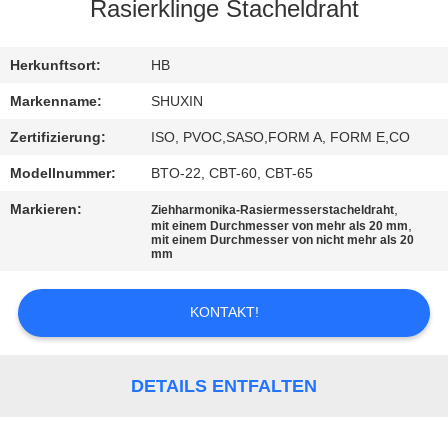
KONTAKT
Rasierklinge Stacheldraht
MIT
UNS
Herkunftsort:
HB
Markenname:
SHUXIN
NACHRICHTEN
Zertifizierung:
ISO, PVOC,SASO,FORM A, FORM E,CO
Modellnummer:
BTO-22, CBT-60, CBT-65
BITTE UM
Markieren:
,
Ziehharmonika-Rasiermesserstacheldraht
EIN
,
mit einem Durchmesser von mehr als 20 mm
mit einem Durchmesser von nicht mehr als 20
ANGEBOT
mm
KONTAKT!
SITEMAP
DATENSCHUTZRICHTLINIE
DETAILS ENTFALTEN