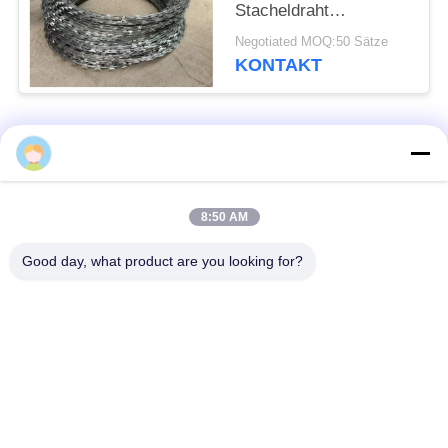
Stacheldraht
Sicherheitszaun
Negotiated MOQ:50 Sätze
Einfach Rasierer
KONTAKT
Beliebte Kategorien
Alle
Defensive Sperre
Militärsperre
8:50 AM
Good day, what product are you looking for?
Defensive Bastions-
Mit Sand gefüllte
Sperren
Sperren
Rasiermesser-
Sicherheitsstacheldraht
Stacheldraht
MZP Draht Hindernis