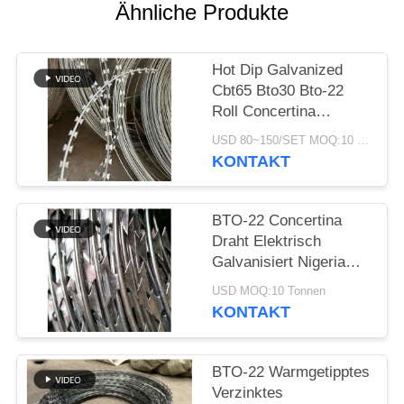
Ähnliche Produkte
Hot Dip Galvanized
Cbt65 Bto30 Bto-22
Roll Concertina
Doppelstrang
USD 80~150/SET MOQ:10 Tonnen
Rasierklinge
KONTAKT
Stacheldraht
BTO-22 Concertina
Draht Elektrisch
Galvanisiert Nigeria
Rasierer Stacheldraht
USD MOQ:10 Tonnen
Rasierer Draht Preis
KONTAKT
pro Rolle
BTO-22 Warmgetipptes
Verzinktes