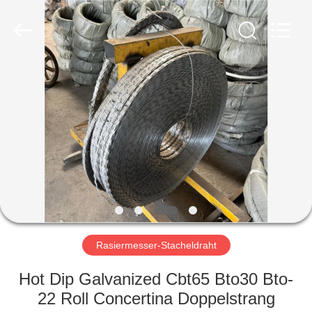
KN
Wire
Mesh
Co.,
Ltd..
All
Rights
Reserved.
HEIM
PRODUKTE
ÜBER
UNS
WERKSBESICHTIGUNG
Rasiermesser-Stacheldraht
QUALITÄTSKONTROLLE
Hot Dip Galvanized Cbt65 Bto30 Bto-
22 Roll Concertina Doppelstrang