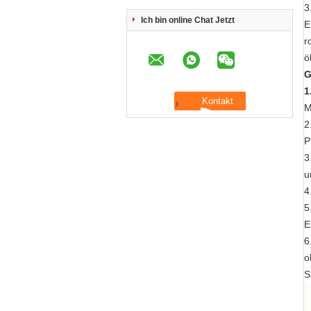
3
Ich bin online Chat Jetzt
E
r
ö
G
1
M
2
P
3
u
4
5
E
6
o
S