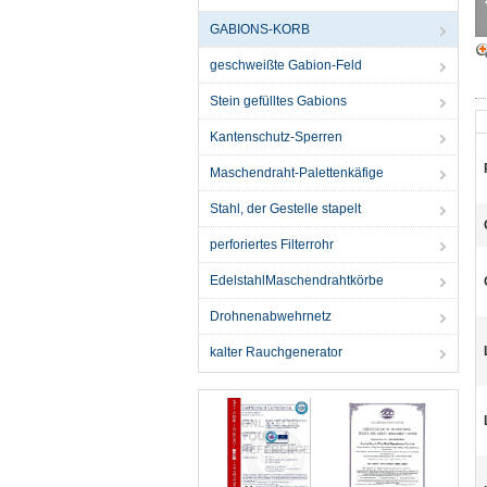
GABIONS-KORB
geschweißte Gabion-Feld
Stein gefülltes Gabions
Kantenschutz-Sperren
Maschendraht-Palettenkäfige
Stahl, der Gestelle stapelt
perforiertes Filterrohr
EdelstahlMaschendrahtkörbe
Drohnenabwehrnetz
kalter Rauchgenerator