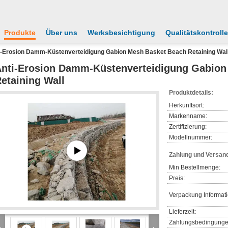
Produkte
Über uns
Werksbesichtigung
Qualitätskontrolle
i-Erosion Damm-Küstenverteidigung Gabion Mesh Basket Beach Retaining Wal
nti-Erosion Damm-Küstenverteidigung Gabion
etaining Wall
Produktdetails:
Herkunftsort:
Markenname:
Zertifizierung:
Modellnummer:
Zahlung und Versan
Min Bestellmenge:
Preis:
Verpackung Informat
Lieferzeit:
Zahlungsbedingunge