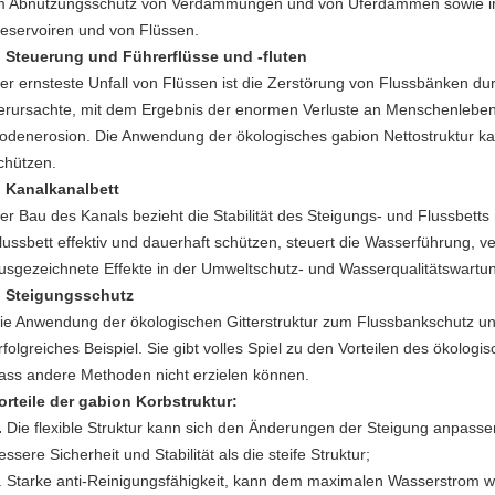
m Abnutzungsschutz von Verdammungen und von Uferdämmen sowie in 
eservoiren und von Flüssen.
Steuerung und Führerflüsse und -fluten
er ernsteste Unfall von Flüssen ist die Zerstörung von Flussbänken
erursachte, mit dem Ergebnis der enormen Verluste an Menschenlebe
odenerosion. Die Anwendung der ökologisches gabion Nettostruktur ka
chützen.
Kanalkanalbett
er Bau des Kanals bezieht die Stabilität des Steigungs- und Flussbetts
lussbett effektiv und dauerhaft schützen, steuert die Wasserführung, v
usgezeichnete Effekte in der Umweltschutz- und Wasserqualitätswartu
Steigungsschutz
ie Anwendung der ökologischen Gitterstruktur zum Flussbankschutz un
rfolgreiches Beispiel. Sie gibt volles Spiel zu den Vorteilen des ökologis
ass andere Methoden nicht erzielen können.
orteile der gabion Korbstruktur:
.
Die flexible Struktur kann sich den Änderungen der Steigung anpasse
essere Sicherheit und Stabilität als die steife Struktur;
. Starke anti-Reinigungsfähigkeit, kann dem maximalen Wasserstrom w