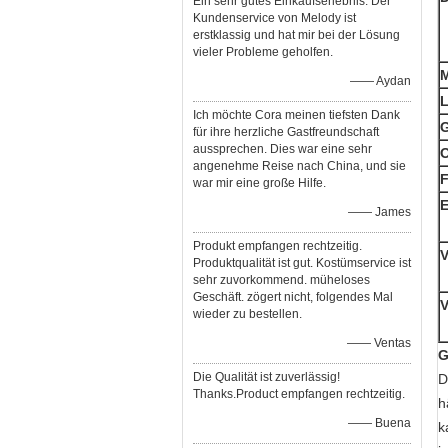
Ein sehr gutes Einkaufserlebnis. Der
Kundenservice von Melody ist
erstklassig und hat mir bei der Lösung
vieler Probleme geholfen.
—— Aydan
Ich möchte Cora meinen tiefsten Dank
für ihre herzliche Gastfreundschaft
aussprechen. Dies war eine sehr
O
angenehme Reise nach China, und sie
F
war mir eine große Hilfe.
E
—— James
Produkt empfangen rechtzeitig.
Produktqualität ist gut. Kostümservice ist
sehr zuvorkommend. müheloses
Geschäft. zögert nicht, folgendes Mal
V
wieder zu bestellen.
—— Ventas
G
Die Qualität ist zuverlässig!
D
Thanks.Product empfangen rechtzeitig.
h
—— Buena
k