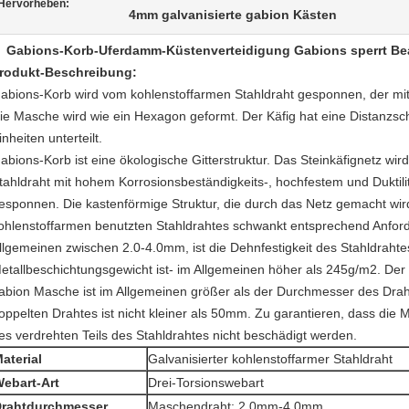
Hervorheben:
4mm galvanisierte gabion Kästen
Gabions-Korb-Uferdamm-Küstenverteidigung Gabions sperrt Be
rodukt-Beschreibung:
abions-Korb wird vom kohlenstoffarmen Stahldraht gesponnen, der mit 
ie Masche wird wie ein Hexagon geformt. Der Käfig hat eine Distanzsc
inheiten unterteilt.
abions-Korb ist eine ökologische Gitterstruktur. Das Steinkäfignetz w
tahldraht mit hohem Korrosionsbeständigkeits-, hochfestem und Dukti
esponnen. Die kastenförmige Struktur, die durch das Netz gemacht wird
ohlenstoffarmen benutzten Stahldrahtes schwankt entsprechend Anford
llgemeinen zwischen 2.0-4.0mm, ist die Dehnfestigkeit des Stahldrahtes
etallbeschichtungsgewicht ist- im Allgemeinen höher als 245g/m2. D
abion Masche ist im Allgemeinen größer als der Durchmesser des Drah
oppelten Drahtes ist nicht kleiner als 50mm. Zu garantieren, dass di
es verdrehten Teils des Stahldrahtes nicht beschädigt werden.
aterial
Galvanisierter kohlenstoffarmer Stahldraht
ebart-Art
Drei-Torsionswebart
rahtdurchmesser
Maschendraht: 2.0mm-4.0mm