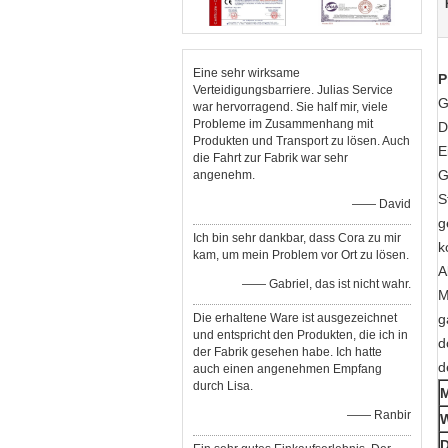
Eine sehr wirksame
P
Verteidigungsbarriere. Julias Service
G
war hervorragend. Sie half mir, viele
Probleme im Zusammenhang mit
D
Produkten und Transport zu lösen. Auch
E
die Fahrt zur Fabrik war sehr
G
angenehm.
S
—— David
g
Ich bin sehr dankbar, dass Cora zu mir
k
kam, um mein Problem vor Ort zu lösen.
A
—— Gabriel, das ist nicht wahr.
M
Die erhaltene Ware ist ausgezeichnet
g
und entspricht den Produkten, die ich in
d
der Fabrik gesehen habe. Ich hatte
d
auch einen angenehmen Empfang
durch Lisa.
M
—— Ranbir
W
D