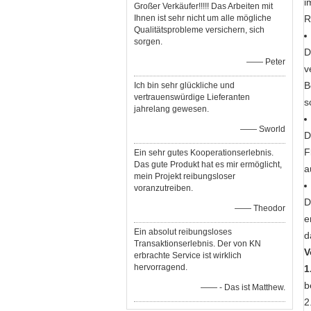
i
Großer Verkäufer!!!!! Das Arbeiten mit
Ihnen ist sehr nicht um alle mögliche
R
Qualitätsprobleme versichern, sich
sorgen.
D
—— Peter
v
B
Ich bin sehr glückliche und
vertrauenswürdige Lieferanten
s
jahrelang gewesen.
—— Sworld
D
F
Ein sehr gutes Kooperationserlebnis.
Das gute Produkt hat es mir ermöglicht,
a
mein Projekt reibungsloser
voranzutreiben.
D
—— Theodor
e
Ein absolut reibungsloses
d
Transaktionserlebnis. Der von KN
V
erbrachte Service ist wirklich
hervorragend.
1
b
—— - Das ist Matthew.
2