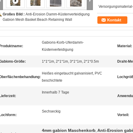
Versorgungsmaterial-
Großes Bild :
Anti-Erosion Damm-Küstenverteidigung
Gabion Mesh Basket Beach Retaining Wall
Kontakt
Gabions-Korb-Uferdamm-
Produktname:
Material:
Küstenverteidigung
Gabions-Größe:
1*1*1m, 2*1*1m, 3*1*1m, 2*1*0.5m
Draht-Me
Heißes eingetaucht galvanisiert, PVC
Oberflächenbehandlung:
Lochgröß
beschichtete
Innerhalb 7 Tage
Lieferzeit:
Anwendu
Sechseckig
Lochform:
Vorteil:
4mm gabion Maschenkorb
Anti-Erosion ga
,