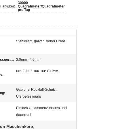
30000
Fähigkeit:
Quadratmeter/Quadratmeter
pro Tag
Stahldraht, galvanisierter Draht
ssgerät:
2.0mm - 4.0mm
60*80/80*100/100*120mm
e:
Gabions, Rockfall-Schutz,
ng:
Uferbefestigung
Einfach zusammenzubauen und
dauerhaft
bion Maschenkorb
,