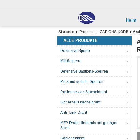
Heim
Startseite
Produkte
GABIONS-KORB
Ant
ALLE PRODUKTE
A
R
Defensive Sperre
Militärsperre
Defensive Bastions-Sperren
Mit Sand gefüllte Sperren
Rasiermesser-Stacheldraht
Sicherheitsstacheldraht
Anti-Tank-Draht
MZP Draht Hindernis bei geringer
Sicht
Gabionenkiste