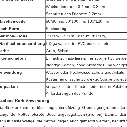
Webkantendraht: 3.4mm, 3.8mm
Schnüren des Drahtes: 2.2mm
Maschenweite
60*80mm, 80*100mm, 100*120mm
Loch-Form
Sechseckig
Gabions-Größe
1*1*1m, 2*1*1m, 3*1*1m, 4*1*1m,
berflächenbehandlung
HD galvanisierte, PVC beschichtete
arbe
Grün, Splitter
igenschaften
Einfach zu installieren, transportiert zu wer
niedrige Kosten, hohe Sicherheit und wenige
Verwendung
Wasser oder Hochwasserschutz und Anleitun
Küstenregionsschutzprojekte, Straße protecti
erpacken
Verpackt in den Bündeln oder in den Palette
Anforderungen des Kunden.
abions-Korb-Anwendung:
ie Struktur kann für Böschungsunterstützung, Grundlagengrubenunters
ängender Nettoshotcrete, Böschungsvegetation (Grünen), Bahnlandstr
ann in Kastenkäfige, die Nettoauflagen auch gemacht werden, benutzt 