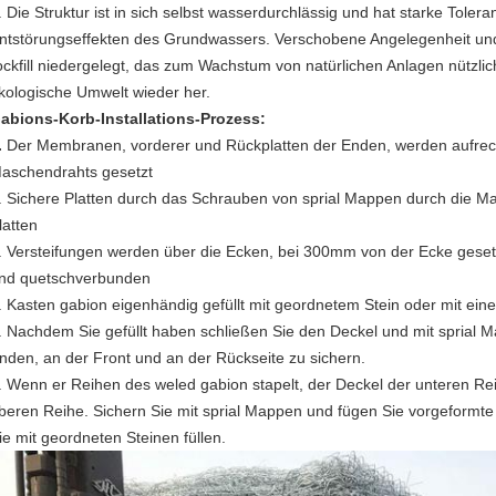
. Die Struktur ist in sich selbst wasserdurchlässig und hat starke Toler
ntstörungseffekten des Grundwassers. Verschobene Angelegenheit un
ockfill niedergelegt, das zum Wachstum von natürlichen Anlagen nützlich 
kologische Umwelt wieder her.
abions-Korb-Installations-Prozess:
.
Der Membranen, vorderer und Rückplatten der Enden, werden aufrech
aschendrahts gesetzt
. Sichere Platten durch das Schrauben von sprial Mappen durch die 
latten
. Versteifungen werden über die Ecken, bei 300mm von der Ecke gesetz
nd quetschverbunden
. Kasten gabion eigenhändig gefüllt mit geordnetem Stein oder mit eine
. Nachdem Sie gefüllt haben schließen Sie den Deckel und mit spria
nden, an der Front und an der Rückseite zu sichern.
. Wenn er Reihen des weled gabion stapelt, der Deckel der unteren Rei
beren Reihe. Sichern Sie mit sprial Mappen und fügen Sie vorgeformte
ie mit geordneten Steinen füllen.