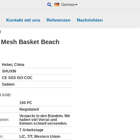
German
Kontakt mit uns
Referenzen
Nachrichten
l
 Mesh Basket Beach
Hebei, China
SHUXIN
CE SGS ISO COC
Gabion
d AGB:
100 PC
Negotiated
Verpackt in den Bündeln. Wir
ionen:
haben viel Vorrat und
können schnell versenden.
7 Arbeitstage
n:
L/C, T/T, Western Union