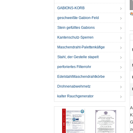
GABIONS-KORB
geschweißte Gabion-Feld
Stein gefülltes Gabions
Kantenschutz-Sperren
Maschendraht-Palettenkäfige
Stahl, der Gestelle stapelt
perforiertes Filterrohr
EdelstahlMaschendrahtkörbe
Drohnenabwehrnetz
kalter Rauchgenerator
A
K
G
z