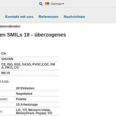
German
Kontakt mit uns
Referenzen
Nachrichten
niumvollenden
en SMILs 19 - überzogenes
CN
SHUXIN
CE, ISO, SGS, SASO, PVOC,COC, FM
A, FM E, CO
Mil 19
d AGB:
20 Einheiten
Negotiated
ionen:
Palette
15 Arbeitstage
L/C, T/T, Western Union,
n:
MoneyGram, Paypal, T/A