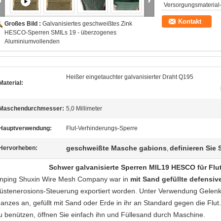
Versorgungsmaterial-
Kontakt
Großes Bild :
Galvanisiertes geschweißtes Zink
HESCO-Sperren SMILs 19 - überzogenes
Aluminiumvollenden
Heißer eingetauchter galvanisierter Draht Q195
Material:
Maschendurchmesser:
5,0 Millimeter
Hauptverwendung:
Flut-Verhinderungs-Sperre
geschweißte Masche gabions
definieren Sie 
Hervorheben:
,
Schwer galvanisierte Sperren MIL19 HESCO für Flu
nping Shuxin Wire Mesh Company war in
mit Sand gefüllte defensiv
üstenerosions-Steuerung exportiert worden. Unter Verwendung Gelenk P
anzes an, gefüllt mit Sand oder Erde in ihr an Standard gegen die Flut.
u benützen, öffnen Sie einfach ihn und Füllesand durch Maschine.