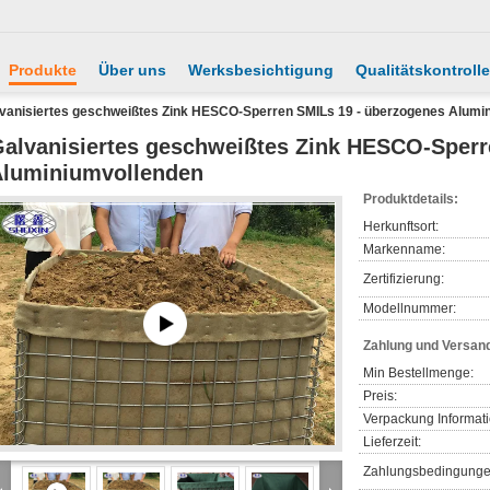
Produkte
Über uns
Werksbesichtigung
Qualitätskontrolle
vanisiertes geschweißtes Zink HESCO-Sperren SMILs 19 - überzogenes Alumi
alvanisiertes geschweißtes Zink HESCO-Sperr
luminiumvollenden
Produktdetails:
Herkunftsort:
Markenname:
Zertifizierung:
Modellnummer:
Zahlung und Versan
Min Bestellmenge:
Preis:
Verpackung Informat
Lieferzeit:
Zahlungsbedingunge