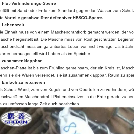
.
Flut-Verhinderungs-Sperre
efüllt mit Sand oder Erde zum Standard gegen das Wasser zum Schut
ie Vorteile geschweißter defensiver HESCO-Sperre:
.
Lebenszeit
ie Einheit muss von einem Maschendrahtkorb gemacht werden, der vo
asche hergestellt ist. Die Masche muss von Rost geschützten Legieru
aschendraht muss ein garantiertes Leben von nicht weniger als 5 Jah
ahren herausgestellt wird haben als im Speicher.
. zusammenklappbar
aschen-Platte ist bis zum Frühling gemeinsam, der ein Kreis ist, Mas
enn sie die Waren versendet, sie ist zusammenklappbar, Raum zu spa
.
Einfach zu reparieren
ls Schutz Wand, zum von Kugeln und von Oberteilen zu verhindern, würd
eschweißten Maschendraht-Platteneinsatzes in die Erde gerade zu be
s zu umfassen lange Zeit auch bearbeiten.