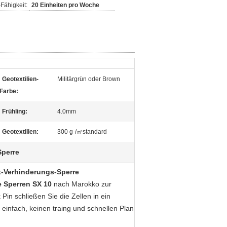
Fähigkeit:
20 Einheiten pro Woche
Geotextilien-
Militärgrün oder Brown
Farbe:
Frühling:
4.0mm
Geotextilien:
300 g-/㎡standard
Sperre
t-Verhinderungs-Sperre
e Sperren SX 10
nach Marokko zur
in schließen Sie die Zellen in ein
 einfach, keinen traing und schnellen Plan