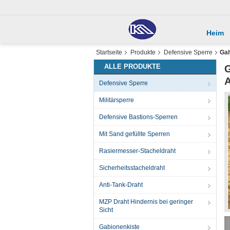
Heim
Startseite
Produkte
Defensive Sperre
Gal
ALLE PRODUKTE
G
A
Defensive Sperre
Militärsperre
Defensive Bastions-Sperren
Mit Sand gefüllte Sperren
Rasiermesser-Stacheldraht
Sicherheitsstacheldraht
Anti-Tank-Draht
MZP Draht Hindernis bei geringer
Sicht
Gabionenkiste