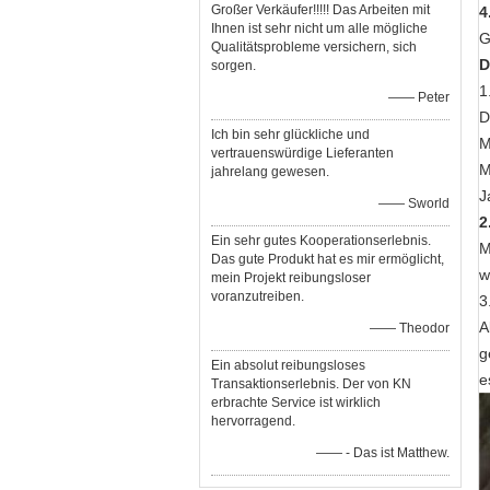
Großer Verkäufer!!!!! Das Arbeiten mit
4
Ihnen ist sehr nicht um alle mögliche
G
Qualitätsprobleme versichern, sich
D
sorgen.
1
—— Peter
D
Ich bin sehr glückliche und
M
vertrauenswürdige Lieferanten
M
jahrelang gewesen.
J
—— Sworld
2
Ein sehr gutes Kooperationserlebnis.
M
Das gute Produkt hat es mir ermöglicht,
w
mein Projekt reibungsloser
voranzutreiben.
3
A
—— Theodor
g
Ein absolut reibungsloses
e
Transaktionserlebnis. Der von KN
erbrachte Service ist wirklich
hervorragend.
—— - Das ist Matthew.