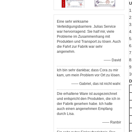
U
1
2
Eine sehr wirksame
3
Verteidigungsbarriere. Julias Service
4
war hervorragend. Sie half mir, viele
Probleme im Zusammenhang mit
5
Produkten und Transport zu lösen. Auch
6
die Fahrt zur Fabrik war sehr
angenehm.
7
8
—— David
9
Ich bin sehr dankbar, dass Cora zu mir
1
kam, um mein Problem vor Ort zu lösen.
D
—— Gabriel, das ist nicht wahr.
Die erhaltene Ware ist ausgezeichnet
und entspricht den Produkten, die ich in
der Fabrik gesehen habe. Ich hatte
auch einen angenehmen Empfang
durch Lisa.
—— Ranbir