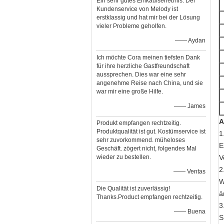
Ein sehr gutes Einkaufserlebnis. Der
Kundenservice von Melody ist
erstklassig und hat mir bei der Lösung
vieler Probleme geholfen.
—— Aydan
Ich möchte Cora meinen tiefsten Dank
für ihre herzliche Gastfreundschaft
aussprechen. Dies war eine sehr
angenehme Reise nach China, und sie
war mir eine große Hilfe.
—— James
A
Produkt empfangen rechtzeitig.
Produktqualität ist gut. Kostümservice ist
1
sehr zuvorkommend. müheloses
E
Geschäft. zögert nicht, folgendes Mal
wieder zu bestellen.
V
2
—— Ventas
W
Die Qualität ist zuverlässig!
ä
Thanks.Product empfangen rechtzeitig.
3
—— Buena
S