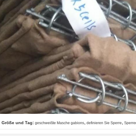
,
,
Größe und Tag:
geschweißte Masche gabions
definieren Sie Sperre
Sperre