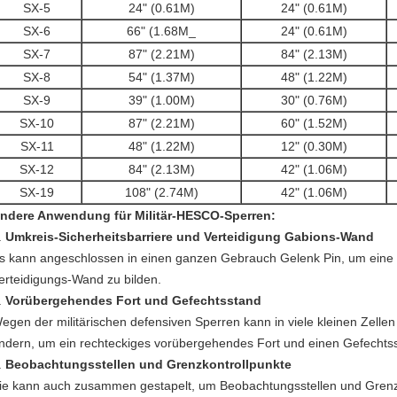
SX
-5
24" (0.61M)
24" (0.61M)
SX
-6
66" (1.68M_
24" (0.61M)
SX
-7
87" (2.21M)
84" (2.13M)
SX
-8
54" (1.37M)
48" (1.22M)
SX
-9
39" (1.00M)
30" (0.76M)
SX
-10
87" (2.21M)
60" (1.52M)
SX-11
48" (1.22M)
12" (0.30M)
SX
-12
84" (2.13M)
42" (1.06M)
SX
-19
108" (2.74M)
42" (1.06M)
ndere Anwendung für Militär-HESCO-Sperren:
.
Umkreis-Sicherheitsbarriere und Verteidigung Gabions-Wand
s kann angeschlossen in einen ganzen Gebrauch Gelenk Pin, um eine 
erteidigungs-Wand zu bilden.
.
Vorübergehendes Fort und Gefechtsstand
egen der militärischen defensiven Sperren kann in viele kleinen Zellen 
ndern, um ein rechteckiges vorübergehendes Fort und einen Gefechtss
.
Beobachtungsstellen und Grenzkontrollpunkte
ie kann auch zusammen gestapelt, um Beobachtungsstellen und Grenzk