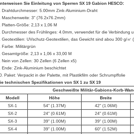
nterweisen Sie Einleitung von Sperren SX 19 Gabion HESCO:
.
Drahtdurchmesser: 5.00mm Zink-Aluminium-Draht
.
Maschenweite: 3" (76.2x76.2mm)
.
Platten-Größe: 2,13 x 1,06 M
.
Durchmesser des Frühlinges: 4.0mm, verwendet für die Verbindung
.
Geotextilien: UVschutz-Geotextilien, das Gewicht sind abou 300 g/㎡ 
.
Farbe: Militärgrün
.
Gesamtgröße: 2,13 x 1,06 x 33,00 M
.
Nein von Zellen: 30 Zellen (6
Zellen x5)
.
Ende:
Zink-Aluminium beschichtet
0.
Paket: Verpackt in der Palette, mit Plastikfilm oder Schrumpffolie
ie technischen Spezifikationen von SX 1 zu SX 19
Geschweißte Militär-Gabions-Korb-Wan
Modell
Höhe
Breite
SX-1
54" (1.37M)
42" (1.06M)
SX
-2
24" (0.61M)
24" (0.61M)
SX
-3
39" (1.00M)
39" (1.00M)
SX
-4
39" (1.00M)
60" (1.52M)